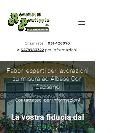
Chiamate il
031 426070
o
3478783322
per informazioni
Fabbri esperti per lavorazioni
su misura ad Albese Con
Cassano
Contattateci per informazioni
La vostra fiducia dal
1961
.